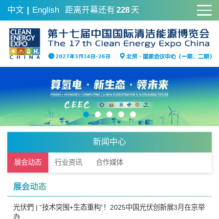
中文
|
English
距离开幕还有
228
天
新闻中心
展会动态
行业资讯
合作媒体
展会动态
光伏們 | “技术突围+生态重构”！2025中国光伏创新展3月在京举
办