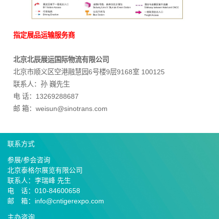
指定展品运输服务商
北京北辰展运国际物流有限公司
北京市顺义区空港融慧园6号楼9层9168室 100125
联系人：孙 巍先生
电 话：13269288687
邮 箱：weisun@sinotrans.com
联系方式
参展/参会咨询
北京泰格尔展览有限公司
联系人：李瑞峰 先生
电 话：010-84600658
邮 箱：info@cntigerexpo.com
主办咨询