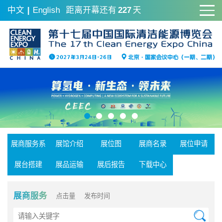
中文
|
English
距离开幕还有
227
天
展商服务系
展馆介绍
展位图
展商名录
展位申请
统
展台搭建
展品运输
展后报告
下载中心
展商服务
点击量
发布时间