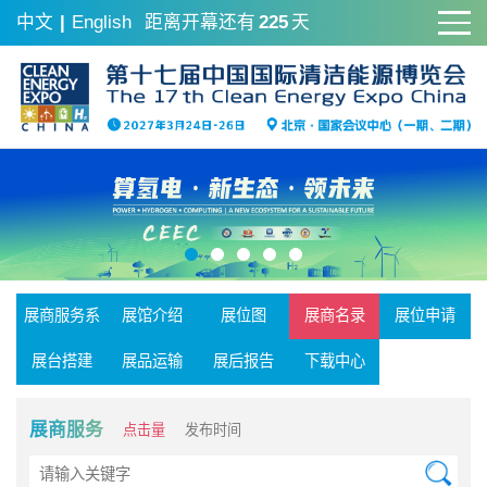
中文
|
English
距离开幕还有
225
天
展商服务系
展馆介绍
展位图
展商名录
展位申请
统
展台搭建
展品运输
展后报告
下载中心
展商服务
点击量
发布时间