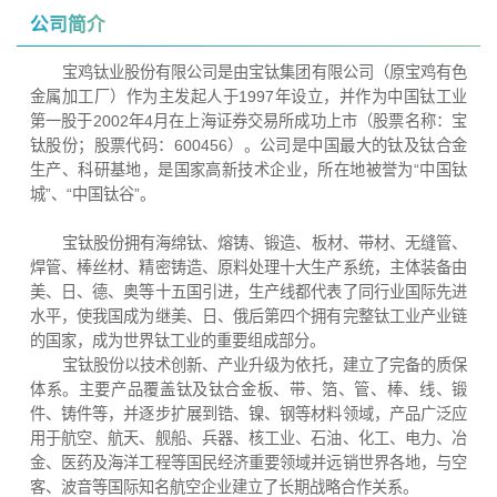
公司简介
宝鸡钛业股份有限公司是由宝钛集团有限公司（原宝鸡有色
金属加工厂）作为主发起人于1997年设立，并作为中国钛工业
第一股于2002年4月在上海证券交易所成功上市（股票名称：宝
钛股份；股票代码：600456）。公司是中国最大的钛及钛合金
生产、科研基地，是国家高新技术企业，所在地被誉为“中国钛
城”、“中国钛谷”。
宝钛股份拥有海绵钛、熔铸、锻造、板材、带材、无缝管、
焊管、棒丝材、精密铸造、原料处理十大生产系统，主体装备由
美、日、德、奥等十五国引进，生产线都代表了同行业国际先进
水平，使我国成为继美、日、俄后第四个拥有完整钛工业产业链
的国家，成为世界钛工业的重要组成部分。
宝钛股份以技术创新、产业升级为依托，建立了完备的质保
体系。主要产品覆盖钛及钛合金板、带、箔、管、棒、线、锻
件、铸件等，并逐步扩展到锆、镍、钢等材料领域，产品广泛应
用于航空、航天、舰船、兵器、核工业、石油、化工、电力、冶
金、医药及海洋工程等国民经济重要领域并远销世界各地，与空
客、波音等国际知名航空企业建立了长期战略合作关系。