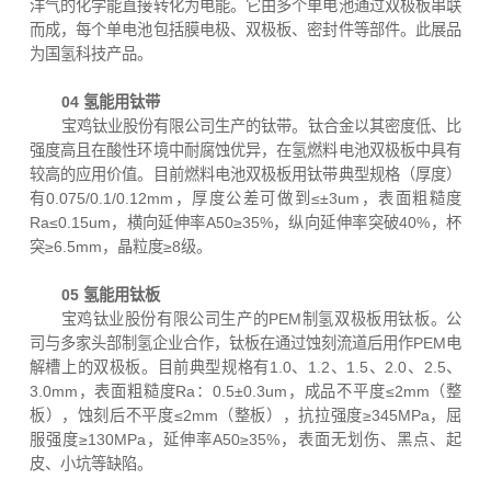
洋气的化学能直接转化为电能。它由多个单电池通过双极板串联
而成，每个单电池包括膜电极、双极板、密封件等部件。此展品
为国氢科技产品。
04 氢能用钛带
宝鸡钛业股份有限公司生产的钛带。钛合金以其密度低、比
强度高且在酸性环境中耐腐蚀优异，在氢燃料电池双极板中具有
较高的应用价值。目前燃料电池双极板用钛带典型规格（厚度）
有0.075/0.1/0.12mm，厚度公差可做到≤±3um，表面粗糙度
Ra≤0.15um，横向延伸率A50≥35%，纵向延伸率突破40%，杯
突≥6.5mm，晶粒度≥8级。
05 氢能用钛板
宝鸡钛业股份有限公司生产的PEM制氢双极板用钛板。公
司与多家头部制氢企业合作，钛板在通过蚀刻流道后用作PEM电
解槽上的双极板。目前典型规格有1.0、1.2、1.5、2.0、2.5、
3.0mm，表面粗糙度Ra：0.5±0.3um，成品不平度≤2mm（整
板），蚀刻后不平度≤2mm（整板），抗拉强度≥345MPa，屈
服强度≥130MPa，延伸率A50≥35%，表面无划伤、黑点、起
皮、小坑等缺陷。