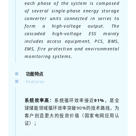
each phase of the system is composed
of several single-phase energy storage
converter units connected in series to
form a high-voltage output. The
cascaded high-voltage ESS mainly
includes access equipment, PCS, BMS,
EMS, fire protection and environmental
monitoring systems.
功能特点
Features
系统效率高：
系统循环效率接近
91%
，是全
球储能领域循环效率突破90%的技术路线，为
客户创造更大的投资价值（国家电网应用认
证）；