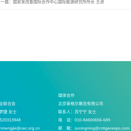
下一篇：
国家发改委国际合作中心国际能源研究所所长 王进
媒体合作
业联合会
北京泰格尔展览有限公司
梦捷 女士
联系人：苏宁宁 女士
20313948
电 话：010-84600656-689
engjie@cec.org.cn
邮
箱：suningning@
cntigerexpo.com