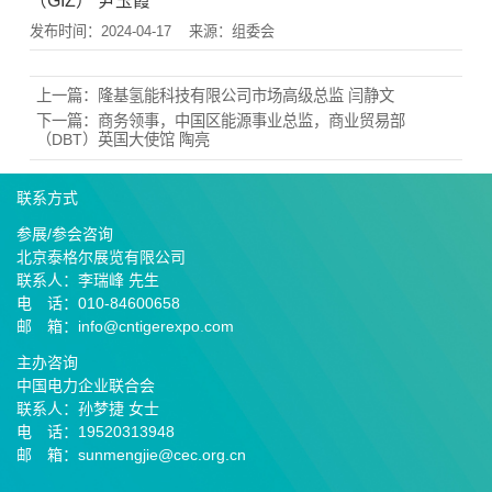
（GIZ） 尹玉霞
发布时间：2024-04-17
来源：组委会
上一篇：
隆基氢能科技有限公司市场高级总监 闫静文
下一篇：
商务领事，中国区能源事业总监，商业贸易部
（DBT）英国大使馆 陶亮
联系方式
参展/参会咨询
北京泰格尔展览有限公司
联系人：李瑞峰 先生
电 话：010-84600658
邮 箱：info@cntigerexpo.com
主办咨询
中国电力企业联合会
联系人：孙梦捷 女士
电 话：19520313948
邮 箱：sunmengjie@cec.org.cn